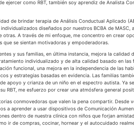
de ejercer como RBT, también soy aprendiz de Analista Co
ad de brindar terapia de Análisis Conductual Aplicado (ABA
o individualizados diseñados por nuestros BCBA de MASC, a
tre otras. A través de mi enfoque, me concentro en crear op
ras que se sientan motivadoras y empoderadoras.
ntes y sus familias, en última instancia, mejora la calidad
tratamiento individualizado y de alta calidad basado en las
ión funcional, una mejora en la independencia de las habil
s y estrategias basadas en evidencia. Las familias tambié
e apoyo y crianza de un niño en el espectro autista. Ya se
 su RBT, me esfuerzo por crear una atmósfera general posi
storias conmovedoras que valen la pena compartir. Desde v
os a aprender a usar dispositivos de Comunicación Aumenta
nes dentro de nuestra clínica con niños que forjan amista
omo ir de compras, cocinar, hornear y el autocuidado realm