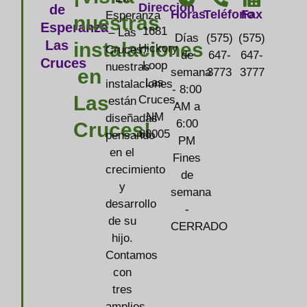
Dirección
de
Horas
Teléfono
Fax
Esperanza
nuestras
Esperanza
1681
– Las
Días
(575)
(575)
Las
instalaciones
Hickory
Cruces,
de
647-
647-
Cruces
Loop
nuestras
en
semana
3773
3777
Las
instalaciones
- 8:00
Las
Cruces,
están
AM a
NM
diseñadas
6:00
Cruces!
88005
pensando
PM
en el
Fines
crecimiento
de
y
semana
desarrollo
-
de su
CERRADO
hijo.
Contamos
con
tres
amplios