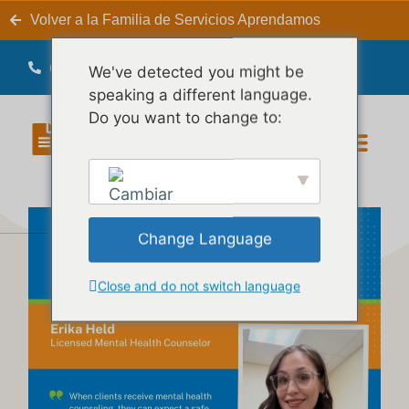
Volver a la Familia de Servicios Aprendamos
(575) 652-3448
We've detected you might be
speaking a different language.
Do you want to change to:
Bienestar Interior Blog
Nuestro person
Change Language
Close and do not switch language
English