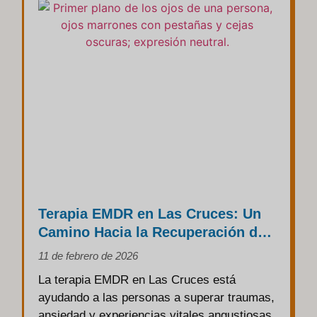
Terapia EMDR en Las Cruces: Un
Camino Hacia la Recuperación de
Traumas y la Sanación Emocional
11 de febrero de 2026
La terapia EMDR en Las Cruces está
ayudando a las personas a superar traumas,
ansiedad y experiencias vitales angustiosas.