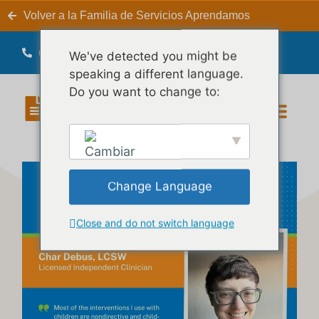
Volver a la Familia de Servicios Aprendamos
(575) 652-3448
We've detected you might be
speaking a different language.
Do you want to change to:
Bienestar Interior Blog
Nuestro person
Change Language
Close and do not switch language
English