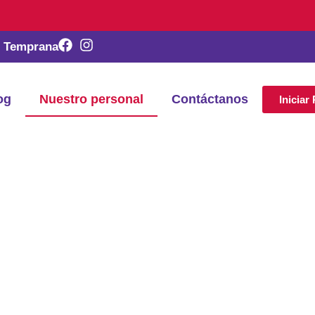
n Temprana
og
Nuestro personal
Contáctanos
Iniciar
Guiando el desarrollo de tu hijo
po de Intervención 