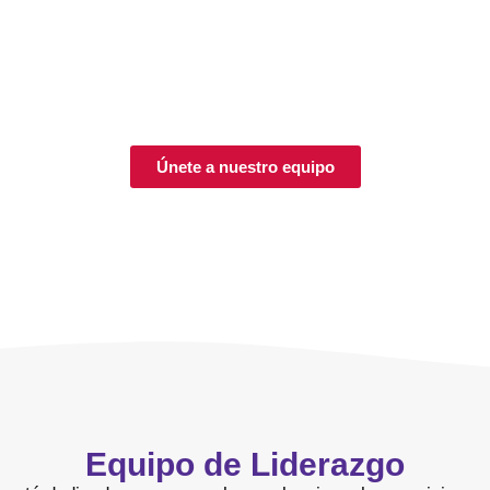
icados en intervención temprana apoyan los hitos del desarro
periencia en terapia del habla, ocupacional y física, brind
ada paso del camino. Colaboramos estrechamente con las fami
r el crecimiento y lograr un progreso significativo en el des
Únete a nuestro equipo
Equipo de Liderazgo