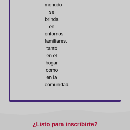
menudo
se
brinda
en
entornos
familiares,
tanto
en el
hogar
como
en la
comunidad.
¿Listo para inscribirte?