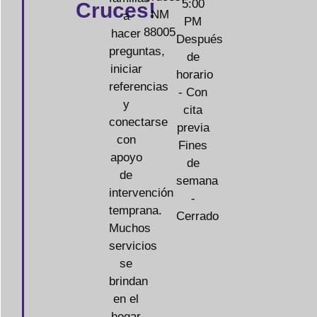
5:00
Cruces!
NM
a
PM
88005
hacer
Después
preguntas,
de
iniciar
horario
referencias
- Con
y
cita
conectarse
previa
con
Fines
apoyo
de
de
semana
intervención
-
temprana.
Cerrado
Muchos
servicios
se
brindan
en el
hogar