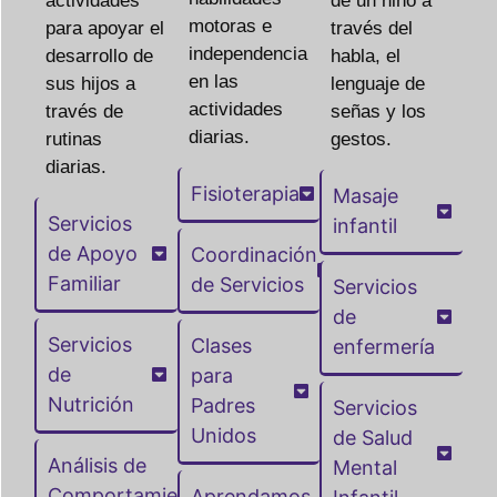
actividades
de un niño a
motoras e
para apoyar el
través del
independencia
desarrollo de
habla, el
en las
sus hijos a
lenguaje de
actividades
través de
señas y los
diarias.
rutinas
gestos.
diarias.
Fisioterapia
Masaje
Servicios
infantil
de Apoyo
Coordinación
Familiar
de Servicios
Servicios
de
Servicios
Clases
enfermería
de
para
Nutrición
Padres
Servicios
Unidos
de Salud
Análisis de
Mental
Comportamiento
Aprendamos