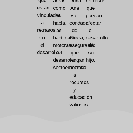
que
áreas
Dona
recursos
están
como
Ana
que
vinculadas
el
y el
puedan
a
habla,
condado
afectar
retrasos
las
de
el
en
habilidades
Sierra,
desarrollo
el
motoras
asegurando
de
desarrollo.
o el
que
su
desarrollo
tengan
hijo.
socioemocional.
acceso
a
recursos
y
educación
valiosos.