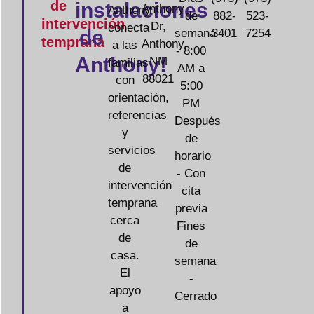
de
instalaciones
Anthony
Anthony
de
882-
523-
intervención
Dr,
conecta
de
semana
3401
7254
temprana
Anthony,
a las
- 8:00
Anthony!
NM
familias
AM a
88021
con
5:00
orientación,
PM
referencias
Después
y
de
servicios
horario
de
- Con
intervención
cita
temprana
previa
cerca
Fines
de
de
casa.
semana
El
-
apoyo
Cerrado
a