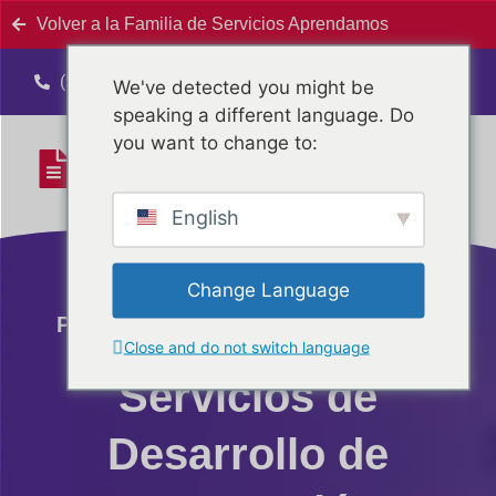
Volver a la Familia de Servicios Aprendamos
(575) 526-6682
We've detected you might be
speaking a different language. Do
you want to change to:
English
Change Language
Programa de Intervención Temprana
Close and do not switch language
Gratuito en Nuevo México
Servicios de
Desarrollo de