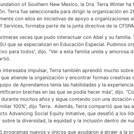
ndation of Southern New Mexico, la Dra. Terra Winter ha te
n. Terra fue seleccionada para dirigir la organización en 
mente con ellos en iniciativas de apoyo a organizaciones s
Services, formaba parte de la junta directiva de la CFSN
primeras veces que pudo interactuar con Abel y su familia. 
U que se especializan en Educación Especial. Pudimos orga
tivo para todos”, dijo. “Ver a esta familia unida y amorosa
rtió.
l le interesaba impulsar, Terra también aprendió mucho so
as que atiende la organización y encontrar formas creativas
equipo de Aprendamos tenía las habilidades y la experienci
dentificaron brechas en las que se podía hacer más”, dijo
 durante muchos años y sigue contando con una dotación d
liar 100%”, dijo Terra. Además, Terra compartió que las a
 Advancing Social Equity Initiative, que desafió a los líde
r sobre la diversidad, la equidad y la inclusión dentro de 
só programas nuevos y únicos que ayudaron a atraer a la p