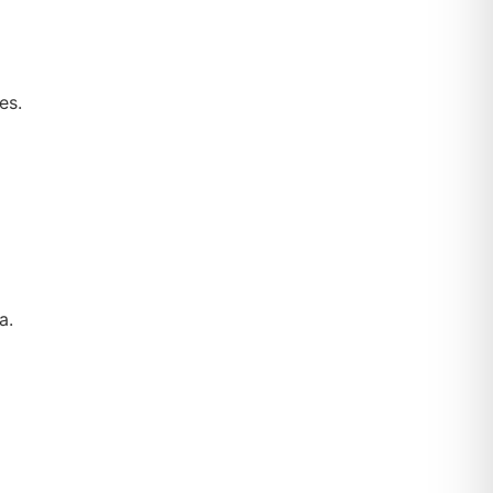
es.
a.