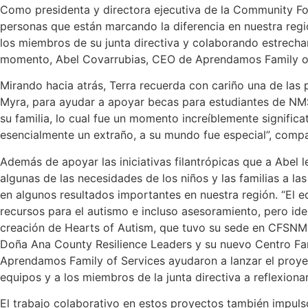
Como presidenta y directora ejecutiva de la Community Fou
personas que están marcando la diferencia en nuestra regió
los miembros de su junta directiva y colaborando estrecha
momento, Abel Covarrubias, CEO de Aprendamos Family of 
Mirando hacia atrás, Terra recuerda con cariño una de las 
Myra, para ayudar a apoyar becas para estudiantes de NMS
su familia, lo cual fue un momento increíblemente significa
esencialmente un extraño, a su mundo fue especial”, compa
Además de apoyar las iniciativas filantrópicas que a Abe
algunas de las necesidades de los niños y las familias a l
en algunos resultados importantes en nuestra región. “El 
recursos para el autismo e incluso asesoramiento, pero i
creación de Hearts of Autism, que tuvo su sede en CFSNM
Doña Ana County Resilience Leaders y su nuevo Centro Fami
Aprendamos Family of Services ayudaron a lanzar el proyecto
equipos y a los miembros de la junta directiva a reflexiona
El trabajo colaborativo en estos proyectos también impul