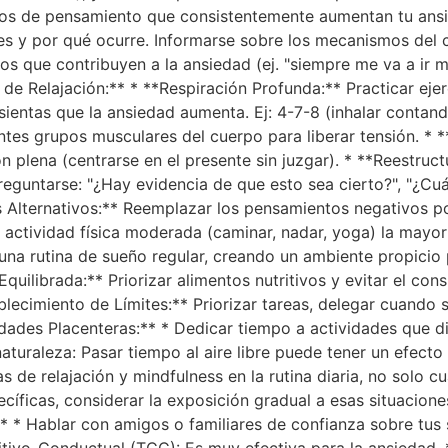
pos de pensamiento que consistentemente aumentan tu ansie
 y por qué ocurre. Informarse sobre los mecanismos del cu
que contribuyen a la ansiedad (ej. "siempre me va a ir mal
e Relajación:** * **Respiración Profunda:** Practicar ejerc
entas que la ansiedad aumenta. Ej: 4-7-8 (inhalar contando
entes grupos musculares del cuerpo para liberar tensión. *
 plena (centrarse en el presente sin juzgar). * **Reestruc
eguntarse: "¿Hay evidencia de que esto sea cierto?", "¿Cuál
 Alternativos:** Reemplazar los pensamientos negativos por
r actividad física moderada (caminar, nadar, yoga) la mayorí
una rutina de sueño regular, creando un ambiente propicio p
Equilibrada:** Priorizar alimentos nutritivos y evitar el c
blecimiento de Límites:** Priorizar tareas, delegar cuando
ades Placenteras:** * Dedicar tiempo a actividades que dis
naturaleza: Pasar tiempo al aire libre puede tener un efec
cas de relajación y mindfulness en la rutina diaria, no solo 
ecíficas, considerar la exposición gradual a esas situacione
* * Hablar con amigos o familiares de confianza sobre tus
nitivo-Conductual (TCC): Es muy efectiva para la ansiedad