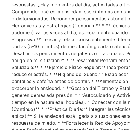
respuestas. ¿Hay momentos del día, actividades o ti
Comprender qué es la ansiedad, sus síntomas comunes
o distorsionados: Reconocer pensamientos automáticos 
Herramientas y Estrategias (Continuo)** * **Técnicas d
abdomen) varias veces al día, especialmente cuando si
Progresiva:** Tensar y relajar conscientemente difer
cortas (5-10 minutos) de meditación guiada o atención
Desafiar los pensamientos negativos o irracionales. Pr
amigo en mi situación?". * **Desarrollar Pensamientos
Saludable:** * **Ejercicio Físico Regular:** Incorpora
reduce el estrés. * **Higiene del Sueño:** Establecer 
pantallas y cafeína antes de dormir. * **Alimentación 
exacerbar la ansiedad. * **Gestión del Tiempo y Esta
generen demasiada presión. * **Autocuidado y Activid
tiempo en la naturaleza, hobbies). * Conectar con la 
(Continuo)** * **Práctica Diaria:** Integrar las técni
aplica):** Si la ansiedad está ligada a situaciones esp
respuesta de miedo. * **Fortalecer la Red de Apoyo:*
Ayuda Profesional (si es necesario):** * Terapia Cog