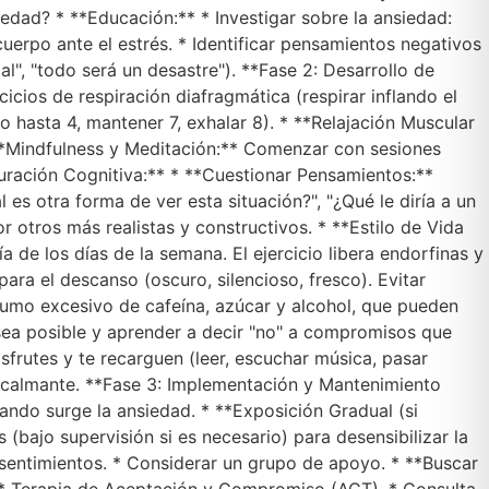
dad? * **Educación:** * Investigar sobre la ansiedad:
erpo ante el estrés. * Identificar pensamientos negativos
", "todo será un desastre"). **Fase 2: Desarrollo de
icios de respiración diafragmática (respirar inflando el
 hasta 4, mantener 7, exhalar 8). * **Relajación Muscular
 **Mindfulness y Meditación:** Comenzar con sesiones
turación Cognitiva:** * **Cuestionar Pensamientos:**
 es otra forma de ver esta situación?", "¿Qué le diría a un
 otros más realistas y constructivos. * **Estilo de Vida
a de los días de la semana. El ejercicio libera endorfinas y
ara el descanso (oscuro, silencioso, fresco). Evitar
onsumo excesivo de cafeína, azúcar y alcohol, que pueden
 sea posible y aprender a decir "no" a compromisos que
frutes y te recarguen (leer, escuchar música, pasar
to calmante. **Fase 3: Implementación y Mantenimiento
cuando surge la ansiedad. * **Exposición Gradual (si
s (bajo supervisión si es necesario) para desensibilizar la
 sentimientos. * Considerar un grupo de apoyo. * **Buscar
. * Terapia de Aceptación y Compromiso (ACT). * Consulta