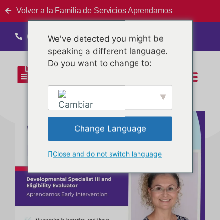
Volver a la Familia de Servicios Aprendamos
(575) 526-6682
We've detected you might be
speaking a different language.
Do you want to change to:
Fundamentos P
Nuestro person
Change Language
Close and do not switch language
English